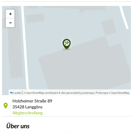
+
−
|
Leaflet
© OpenStreetMap contributors ♥,
tiles generated by protomaps
,
Protomaps
©
OpenStreetMap
Holzheimer Straße
89
35428
Langgöns
Wegbeschreibung
Über uns