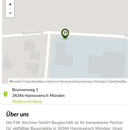
+
−
|
Leaflet
© OpenStreetMap contributors ♥,
tiles generated by protomaps
,
Protomaps
©
OpenStreetMap
Brunnenweg
1
34346
Hannoversch Münden
Wegbeschreibung
Über uns
Die F.W. Kirchner GmbH Baugeschäft ist Ihr kompetenter Partner
für vielfältige Bauprojekte in 34346 Hannoversch Münden. Unser