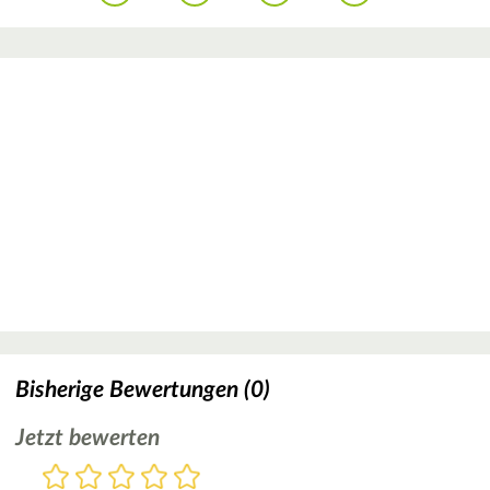
Bisherige Bewertungen (0)
Jetzt bewerten
Bewertung
1
2
3
4
5