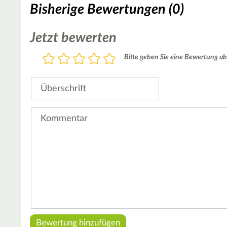
Bisherige Bewertungen (0)
Jetzt bewerten
Bewertung
Bitte geben Sie eine Bewertung ab
1
2
3
4
5
Stern
Sterne
Sterne
Sterne
Sterne
Überschrift
Kommentar