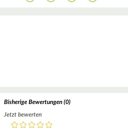
Bisherige Bewertungen (0)
Jetzt bewerten
Bewertung
1
2
3
4
5