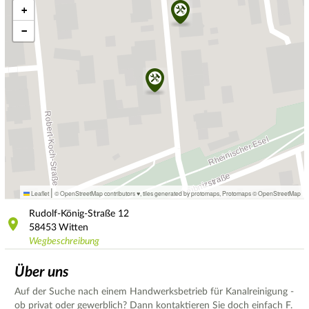
+
−
|
Leaflet
© OpenStreetMap contributors ♥,
tiles generated by protomaps
,
Protomaps
©
OpenStreetMap
Rudolf-König-Straße
12
58453
Witten
Wegbeschreibung
Über uns
Auf der Suche nach einem Handwerksbetrieb für Kanalreinigung -
ob privat oder gewerblich? Dann kontaktieren Sie doch einfach F.