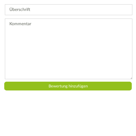
Sie
Überschrift
eine
Bewertung
ab.
Kommentar