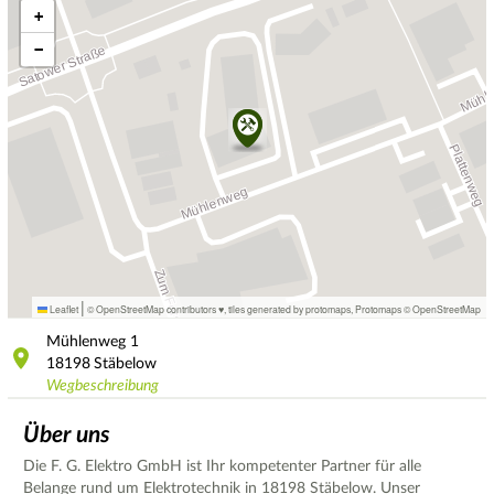
+
−
|
Leaflet
© OpenStreetMap contributors ♥,
tiles generated by protomaps
,
Protomaps
©
OpenStreetMap
Mühlenweg
1
18198
Stäbelow
Wegbeschreibung
Über uns
Die F. G. Elektro GmbH ist Ihr kompetenter Partner für alle
Belange rund um Elektrotechnik in 18198 Stäbelow. Unser