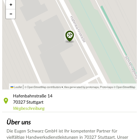
+
−
|
Leaflet
© OpenStreetMap contributors ♥,
tiles generated by protomaps
,
Protomaps
©
OpenStreetMap
Hafenbahnstraße
14
70327
Stuttgart
Wegbeschreibung
Über uns
Die Eugen Schwarz GmbH ist Ihr kompetenter Partner für
vielfältige Handwerksdienstleistungen in 70327 Stuttgart. Unser