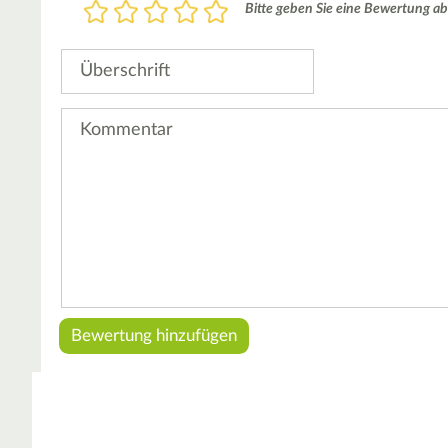
Bewertung
Bitte geben Sie eine Bewertung ab
1
2
3
4
5
Stern
Sterne
Sterne
Sterne
Sterne
Überschrift
Kommentar