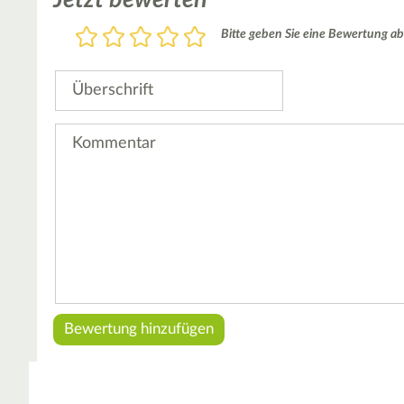
Bewertung
Bitte geben Sie eine Bewertung ab
1
2
3
4
5
Stern
Sterne
Sterne
Sterne
Sterne
Überschrift
Kommentar