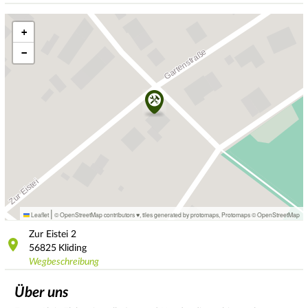
+
−
|
Leaflet
© OpenStreetMap contributors ♥,
tiles generated by protomaps
,
Protomaps
©
OpenStreetMap
Zur Eistei
2
56825
Kliding
Wegbeschreibung
Über uns