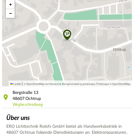
+
−
|
Leaflet
© OpenStreetMap contributors ♥,
tiles generated by protomaps
,
Protomaps
©
OpenStreetMap
Bergstraße
13
48607
Ochtrup
Wegbeschreibung
Über uns
ERO Lichttechnik Rolofs GmbH bietet als Handwerksbetrieb in
48607 Ochtrup folgende Dienstleistungen an: Elektroreparaturen,