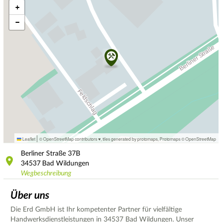
+
−
|
Leaflet
© OpenStreetMap contributors ♥,
tiles generated by protomaps
,
Protomaps
©
OpenStreetMap
Berliner Straße
37B
34537
Bad Wildungen
Wegbeschreibung
Über uns
Die Erd GmbH ist Ihr kompetenter Partner für vielfältige
Handwerksdienstleistungen in 34537 Bad Wildungen. Unser