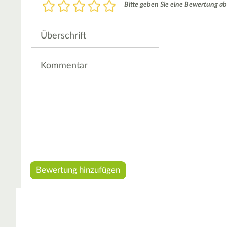
Bewertung
Bitte geben Sie eine Bewertung ab
1
2
3
4
5
Stern
Sterne
Sterne
Sterne
Sterne
Überschrift
Kommentar