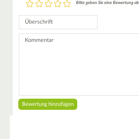
Bewertung
Bitte geben Sie eine Bewertung ab
1
2
3
4
5
Stern
Sterne
Sterne
Sterne
Sterne
Überschrift
Kommentar