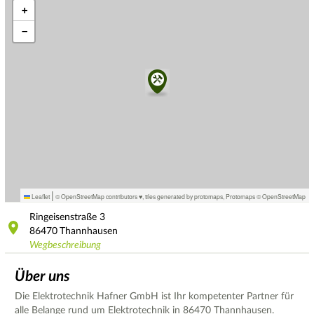
+
−
|
Leaflet
© OpenStreetMap contributors ♥,
tiles generated by protomaps
,
Protomaps
©
OpenStreetMap
Ringeisenstraße
3
86470
Thannhausen
Wegbeschreibung
Über uns
Die Elektrotechnik Hafner GmbH ist Ihr kompetenter Partner für
alle Belange rund um Elektrotechnik in 86470 Thannhausen.