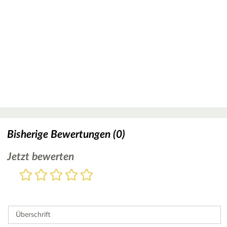
Bisherige Bewertungen (0)
Jetzt bewerten
Bewertung
1
2
3
4
5
Stern
Sterne
Sterne
Sterne
Sterne
Bitte
geben
Sie
Überschrift
eine
Bewertung
ab.