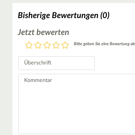
Bisherige Bewertungen (0)
Jetzt bewerten
Bewertung
Bitte geben Sie eine Bewertung ab
1
2
3
4
5
Stern
Sterne
Sterne
Sterne
Sterne
Überschrift
Kommentar