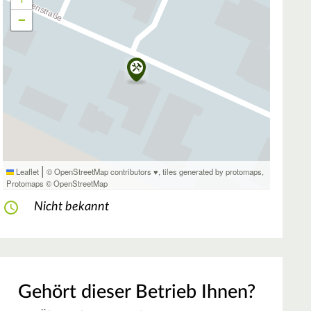
−
|
Leaflet
© OpenStreetMap contributors ♥,
tiles generated by protomaps
,
Protomaps
©
OpenStreetMap
Nicht bekannt
Gehört dieser Betrieb Ihnen?