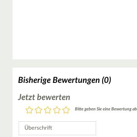
Bisherige Bewertungen (0)
Jetzt bewerten
Bewertung
Bitte geben Sie eine Bewertung ab
1
2
3
4
5
Stern
Sterne
Sterne
Sterne
Sterne
Überschrift