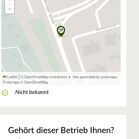
−
|
Leaflet
© OpenStreetMap contributors ♥,
tiles generated by protomaps
,
Protomaps
©
OpenStreetMap
Nicht bekannt
Gehört dieser Betrieb Ihnen?