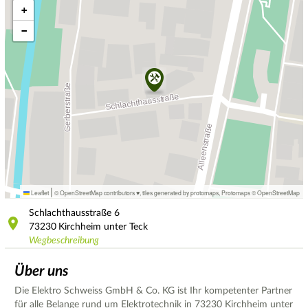
+
−
|
Leaflet
© OpenStreetMap contributors ♥,
tiles generated by protomaps
,
Protomaps
©
OpenStreetMap
Schlachthausstraße
6
73230
Kirchheim unter Teck
Wegbeschreibung
Über uns
Die Elektro Schweiss GmbH & Co. KG ist Ihr kompetenter Partner
für alle Belange rund um Elektrotechnik in 73230 Kirchheim unter