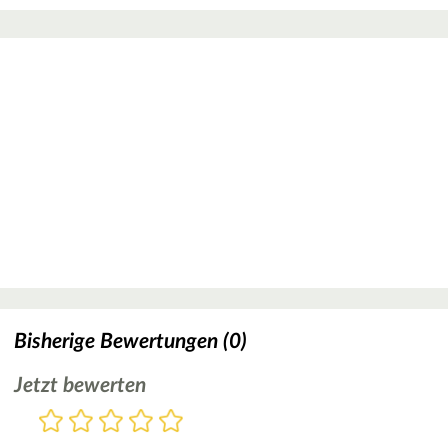
Bisherige Bewertungen (0)
Jetzt bewerten
Bewertung
1
2
3
4
5
Stern
Sterne
Sterne
Sterne
Sterne