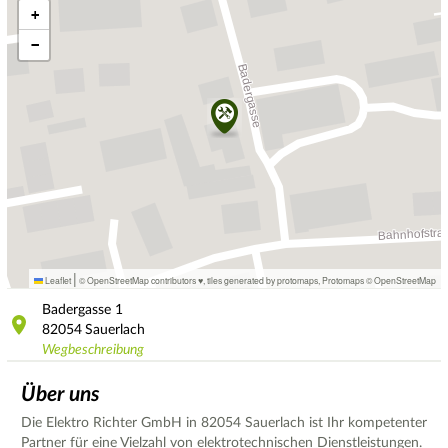
+
−
|
Leaflet
© OpenStreetMap contributors ♥,
tiles generated by protomaps
,
Protomaps
©
OpenStreetMap
Badergasse
1
82054
Sauerlach
Wegbeschreibung
Über uns
Die Elektro Richter GmbH in 82054 Sauerlach ist Ihr kompetenter
Partner für eine Vielzahl von elektrotechnischen Dienstleistungen.