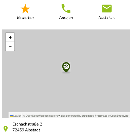
Bewerten
Anrufen
Nachricht
+
−
|
Leaflet
© OpenStreetMap contributors ♥,
tiles generated by protomaps
,
Protomaps
©
OpenStreetMap
Eschachstraße
2
72459
Albstadt