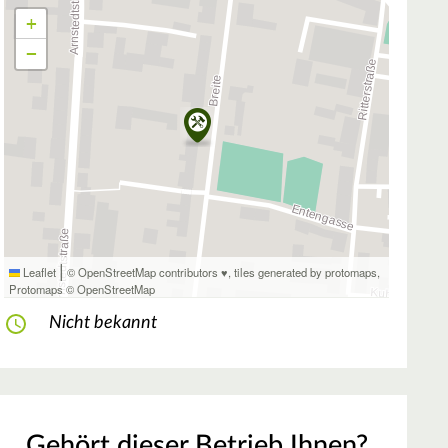
+
−
|
Leaflet
© OpenStreetMap contributors ♥,
tiles generated by protomaps
,
Protomaps
©
OpenStreetMap
Nicht bekannt
Gehört dieser Betrieb Ihnen?