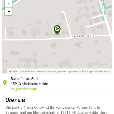
+
−
|
Leaflet
© OpenStreetMap contributors ♥,
tiles generated by protomaps
,
Protomaps
©
OpenStreetMap
Backofenstraße
1
15913
Märkische Heide
Wegbeschreibung
Über uns
Die Elektro Nimtz GmbH ist Ihr kompetenter Partner für alle
Belange rund um Elektrotechnik in 15913 Märkische Heide. Unser