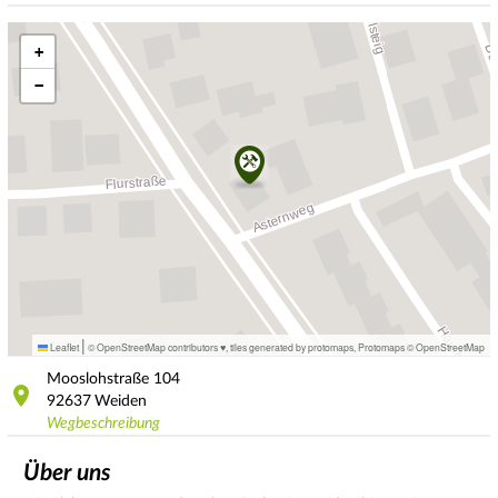
+
−
|
Leaflet
© OpenStreetMap contributors ♥,
tiles generated by protomaps
,
Protomaps
©
OpenStreetMap
Mooslohstraße
104
92637
Weiden
Wegbeschreibung
Über uns