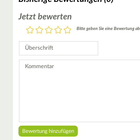
Jetzt bewerten
Bewertung
Bitte geben Sie eine Bewertung ab
1
2
3
4
5
Stern
Sterne
Sterne
Sterne
Sterne
Überschrift
Kommentar