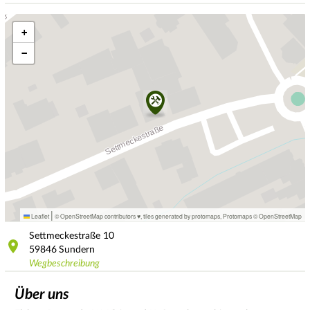
+
−
|
Leaflet
© OpenStreetMap contributors ♥,
tiles generated by protomaps
,
Protomaps
©
OpenStreetMap
Settmeckestraße
10
59846
Sundern
Wegbeschreibung
Über uns