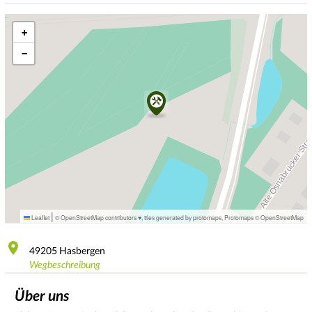
+
−
|
Leaflet
© OpenStreetMap contributors ♥,
tiles generated by protomaps
,
Protomaps
©
OpenStreetMap
49205
Hasbergen
Wegbeschreibung
Über uns