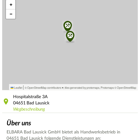
+
−
|
Leaflet
© OpenStreetMap contributors ♥,
tiles generated by protomaps
,
Protomaps
©
OpenStreetMap
Hospitalstraße
3A
04651
Bad Lausick
Wegbeschreibung
Über uns
ELBARA Bad Lausick GmbH bietet als Handwerksbetrieb in
04651 Bad Lausick folgende Dienstleistungen an: