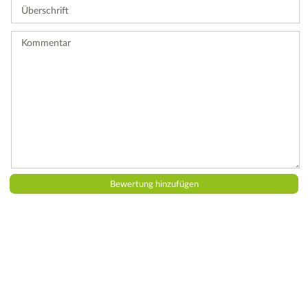
Überschrift
eine
Bewertung
ab.
Kommentar