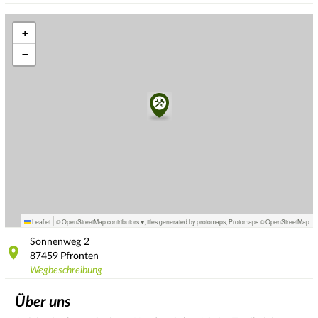
+
−
|
Leaflet
© OpenStreetMap contributors ♥,
tiles generated by protomaps
,
Protomaps
©
OpenStreetMap
Sonnenweg
2
87459
Pfronten
Wegbeschreibung
Über uns