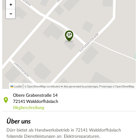
+
−
|
Leaflet
© OpenStreetMap contributors ♥,
tiles generated by protomaps
,
Protomaps
©
OpenStreetMap
Obere Grabenstraße
14
72141
Walddorfhäslach
Wegbeschreibung
Über uns
Dürr bietet als Handwerksbetrieb in 72141 Walddorfhäslach
folgende Dienstleistungen an: Elektroreparaturen,