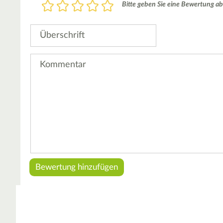
Bewertung
Bitte geben Sie eine Bewertung ab
1
2
3
4
5
Stern
Sterne
Sterne
Sterne
Sterne
Überschrift
Kommentar