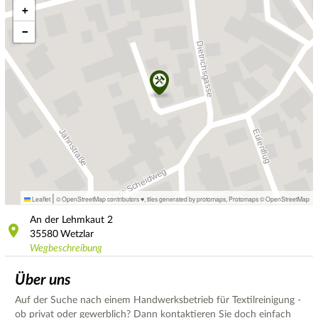
+
−
|
Leaflet
© OpenStreetMap contributors ♥,
tiles generated by protomaps
,
Protomaps
©
OpenStreetMap
An der Lehmkaut
2
35580
Wetzlar
Wegbeschreibung
Über uns
Auf der Suche nach einem Handwerksbetrieb für Textilreinigung -
ob privat oder gewerblich? Dann kontaktieren Sie doch einfach