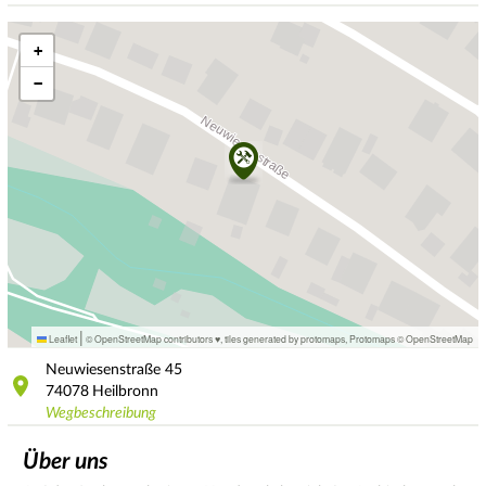
+
−
|
Leaflet
© OpenStreetMap contributors ♥,
tiles generated by protomaps
,
Protomaps
©
OpenStreetMap
Neuwiesenstraße
45
74078
Heilbronn
Wegbeschreibung
Über uns