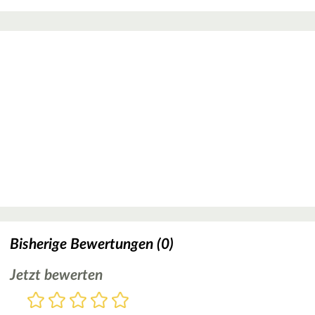
Bisherige Bewertungen (0)
Jetzt bewerten
Bewertung
1
2
3
4
5
Stern
Sterne
Sterne
Sterne
Sterne