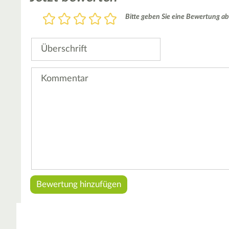
Bewertung
Bitte geben Sie eine Bewertung ab
1
2
3
4
5
Stern
Sterne
Sterne
Sterne
Sterne
Überschrift
Kommentar