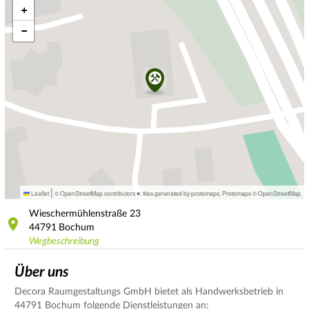
+
−
|
Leaflet
© OpenStreetMap contributors ♥,
tiles generated by protomaps
,
Protomaps
©
OpenStreetMap
Wieschermühlenstraße
23
44791
Bochum
Wegbeschreibung
Über uns
Decora Raumgestaltungs GmbH bietet als Handwerksbetrieb in
44791 Bochum folgende Dienstleistungen an: