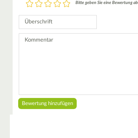
Bewertung
Bitte geben Sie eine Bewertung ab
1
2
3
4
5
Stern
Sterne
Sterne
Sterne
Sterne
Überschrift
Kommentar