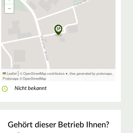
−
|
Leaflet
© OpenStreetMap contributors ♥,
tiles generated by protomaps
,
Protomaps
©
OpenStreetMap
Nicht bekannt
Gehört dieser Betrieb Ihnen?