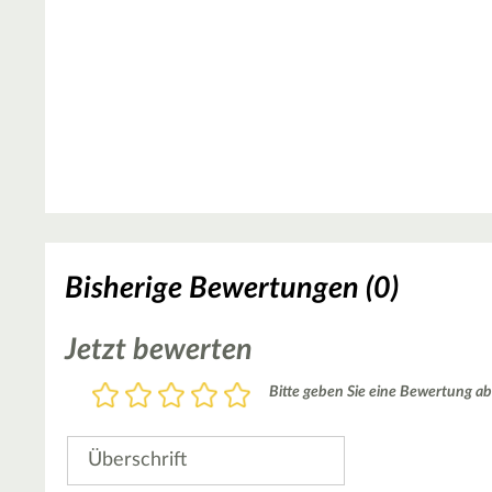
Bisherige Bewertungen (0)
Jetzt bewerten
Bewertung
Bitte geben Sie eine Bewertung ab
1
2
3
4
5
Stern
Sterne
Sterne
Sterne
Sterne
Überschrift