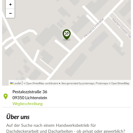
+
−
|
Leaflet
© OpenStreetMap contributors ♥,
tiles generated by protomaps
,
Protomaps
©
OpenStreetMap
Pestalozzistraße
36
09350
Lichtenstein
Wegbeschreibung
Über uns
Auf der Suche nach einem Handwerksbetrieb für
Dachdeckerarbeit und Dacharbeiten - ob privat oder gewerblich?