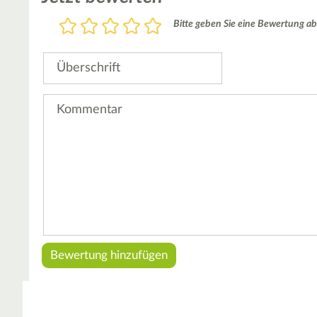
Bewertung
Bitte geben Sie eine Bewertung ab
1
2
3
4
5
Stern
Sterne
Sterne
Sterne
Sterne
Überschrift
Kommentar