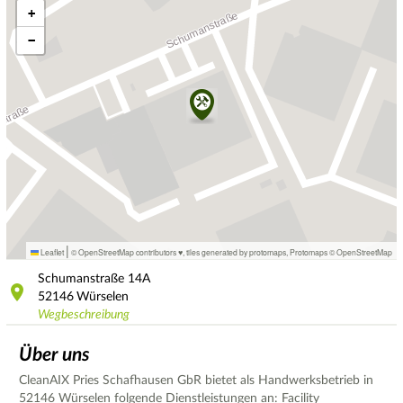
+
−
|
Leaflet
© OpenStreetMap contributors ♥,
tiles generated by protomaps
,
Protomaps
©
OpenStreetMap
Schumanstraße
14A
52146
Würselen
Wegbeschreibung
Über uns
CleanAIX Pries Schafhausen GbR bietet als Handwerksbetrieb in
52146 Würselen folgende Dienstleistungen an: Facility