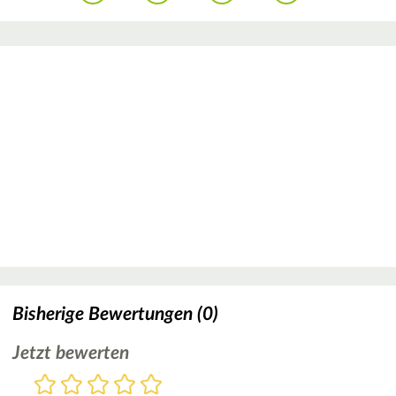
Bisherige Bewertungen (0)
Jetzt bewerten
Bewertung
1
2
3
4
5