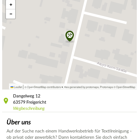
+
−
|
Leaflet
© OpenStreetMap contributors ♥,
tiles generated by protomaps
,
Protomaps
©
OpenStreetMap
Dangelweg
12
63579
Freigericht
Wegbeschreibung
Über uns
Auf der Suche nach einem Handwerksbetrieb für Textilreinigung -
ob privat oder gewerblich? Dann kontaktieren Sie doch einfach