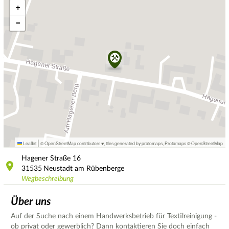
+
−
|
Leaflet
© OpenStreetMap contributors ♥,
tiles generated by protomaps
,
Protomaps
©
OpenStreetMap
Hagener Straße
16
31535
Neustadt am Rübenberge
Wegbeschreibung
Über uns
Auf der Suche nach einem Handwerksbetrieb für Textilreinigung -
ob privat oder gewerblich? Dann kontaktieren Sie doch einfach