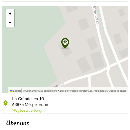
+
−
|
Leaflet
© OpenStreetMap contributors ♥,
tiles generated by protomaps
,
Protomaps
©
OpenStreetMap
Im Gründchen
10
63875
Mespelbrunn
Wegbeschreibung
Über uns