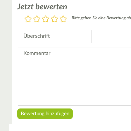
Jetzt bewerten
Bewertung
Bitte geben Sie eine Bewertung ab
1
2
3
4
5
Stern
Sterne
Sterne
Sterne
Sterne
Überschrift
Kommentar