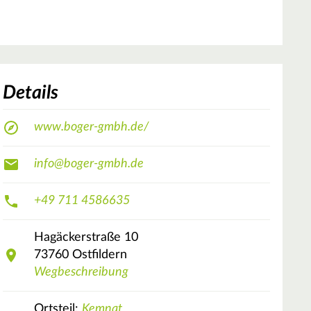
Details
www.boger-gmbh.de/
info@boger-gmbh.de
+49 711 4586635
Hagäckerstraße
10
73760
Ostfildern
Wegbeschreibung
Ortsteil:
Kemnat