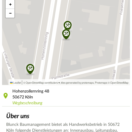
+
−
|
Leaflet
© OpenStreetMap contributors ♥,
tiles generated by protomaps
,
Protomaps
©
OpenStreetMap
Hohenzollernring
48
50672
Köln
Wegbeschreibung
Über uns
Blunck Baumanagement bietet als Handwerksbetrieb in 50672
Köln folgende Dienstleistungen an: Innenausbau, Leitungsbau,