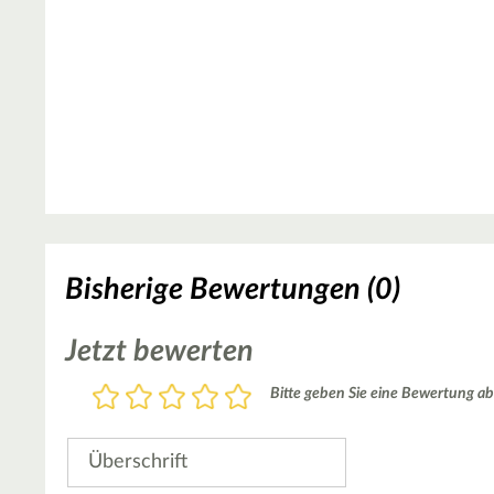
Bisherige Bewertungen (0)
Jetzt bewerten
Bewertung
Bitte geben Sie eine Bewertung ab
1
2
3
4
5
Stern
Sterne
Sterne
Sterne
Sterne
Überschrift