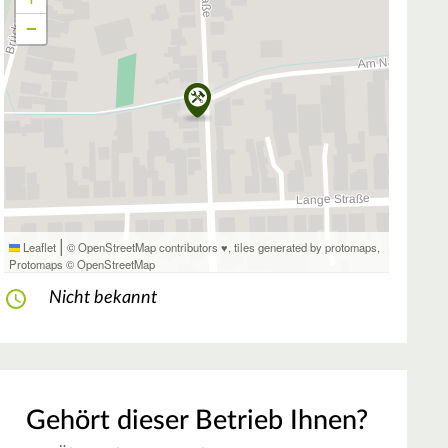
−
|
Leaflet
© OpenStreetMap contributors ♥,
tiles generated by protomaps
,
Protomaps
©
OpenStreetMap
Nicht bekannt
Gehört dieser Betrieb Ihnen?