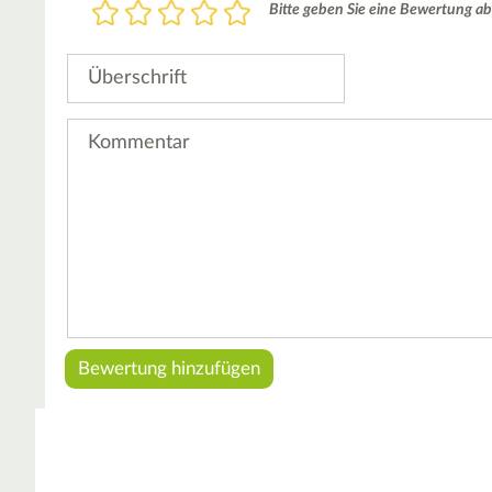
Bewertung
Bitte geben Sie eine Bewertung ab
1
2
3
4
5
Stern
Sterne
Sterne
Sterne
Sterne
Überschrift
Kommentar