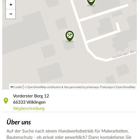
+
−
|
Leaflet
© OpenStreetMap contributors ♥,
tiles generated by protomaps
,
Protomaps
©
OpenStreetMap
Vorderster Berg
12
66333
Völklingen
Wegbeschreibung
Über uns
Auf der Suche nach einem Handwerksbetrieb für Malerarbeiten,
Bautenschutz - ob privat oder gewerblich? Dann kontaktieren Sie