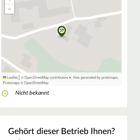
−
|
Leaflet
© OpenStreetMap contributors ♥,
tiles generated by protomaps
,
Protomaps
©
OpenStreetMap
Nicht bekannt
Gehört dieser Betrieb Ihnen?