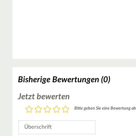
Bisherige Bewertungen (0)
Jetzt bewerten
Bewertung
Bitte geben Sie eine Bewertung ab
1
2
3
4
5
Stern
Sterne
Sterne
Sterne
Sterne
Überschrift