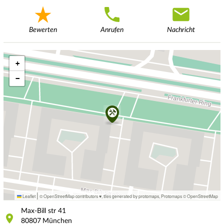
Bewerten
Anrufen
Nachricht
+
−
|
Leaflet
© OpenStreetMap contributors ♥,
tiles generated by protomaps
,
Protomaps
©
OpenStreetMap
Max-Bill str
41
80807
München