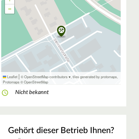
−
|
Leaflet
© OpenStreetMap contributors ♥,
tiles generated by protomaps
,
Protomaps
©
OpenStreetMap
Nicht bekannt
Gehört dieser Betrieb Ihnen?