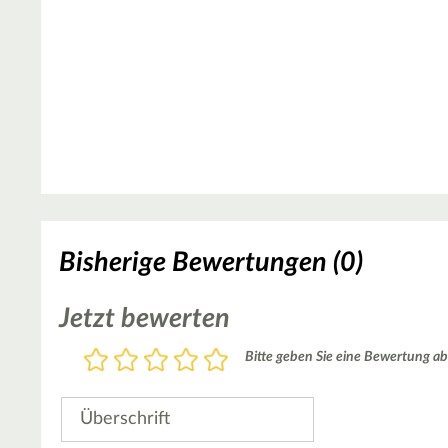
Bisherige Bewertungen (0)
Jetzt bewerten
Bewertung
Bitte geben Sie eine Bewertung ab
1
2
3
4
5
Stern
Sterne
Sterne
Sterne
Sterne
Überschrift