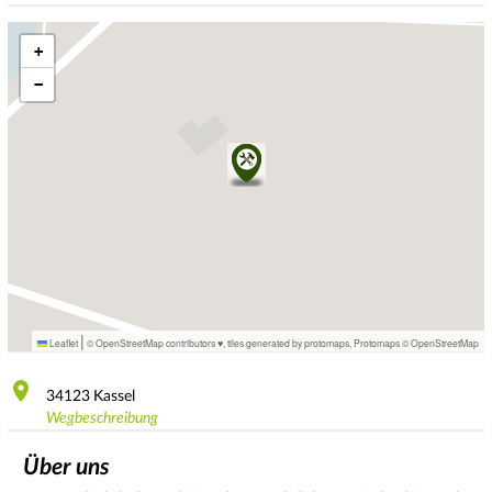
+
−
|
Leaflet
© OpenStreetMap contributors ♥,
tiles generated by protomaps
,
Protomaps
©
OpenStreetMap
34123
Kassel
Wegbeschreibung
Über uns